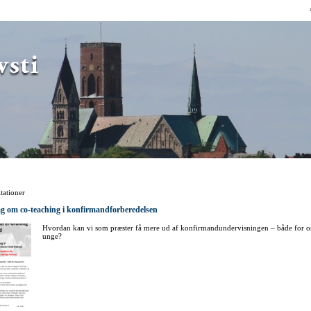
Direkte
til
indholdet
tationer
ag om co-teaching i konfirmandforberedelsen
Hvordan kan vi som præster få mere ud af konfirmandundervisningen – både for os
unge?