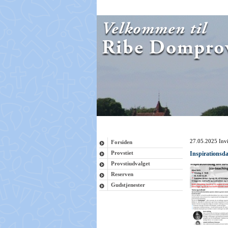
27.05.2025
Invi
Forsiden
Provstiet
Inspirationsd
Provstiudvalget
Reserven
Gudstjenester