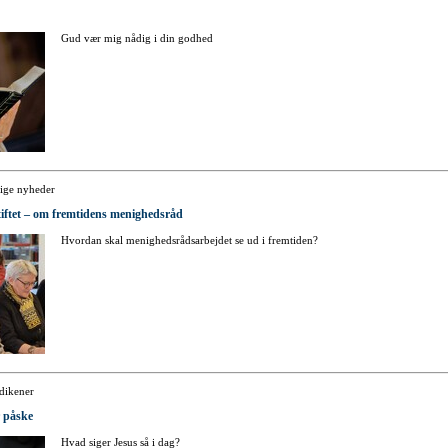
Gud vær mig nådig i din godhed
ige nyheder
tiftet – om fremtidens menighedsråd
Hvordan skal menighedsrådsarbejdet se ud i fremtiden?
dikener
r påske
Hvad siger Jesus så i dag?