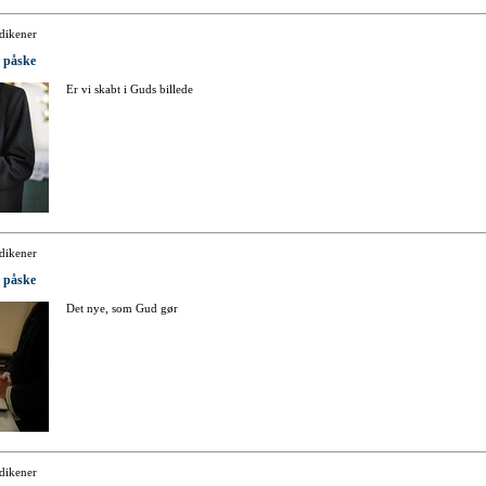
dikener
r påske
Er vi skabt i Guds billede
dikener
r påske
Det nye, som Gud gør
dikener