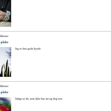
dikener
r påske
Jeg er den gode hyrde
dikener
r påske
Salige er de, som ikke har set og dog tror