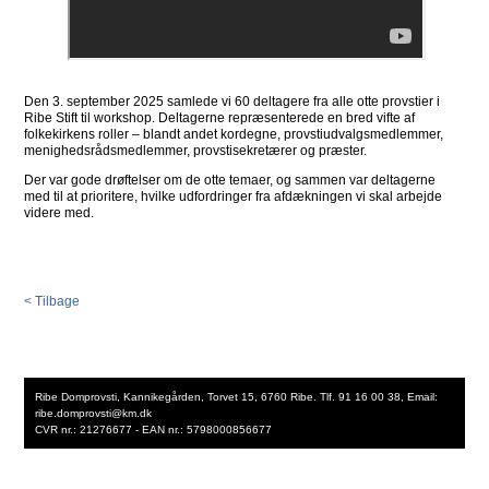
Den 3. september 2025 samlede vi 60 deltagere fra alle otte provstier i
Ribe Stift til workshop. Deltagerne repræsenterede en bred vifte af
folkekirkens roller – blandt andet kordegne, provstiudvalgsmedlemmer,
menighedsrådsmedlemmer, provstisekretærer og præster.
Der var gode drøftelser om de otte temaer, og sammen var deltagerne
med til at prioritere, hvilke udfordringer fra afdækningen vi skal arbejde
videre med.
< Tilbage
Ribe Domprovsti, Kannikegården, Torvet 15, 6760 Ribe. Tlf. 91 16 00 38, Email:
ribe.domprovsti@km.dk
CVR nr.: 21276677 - EAN nr.: 5798000856677