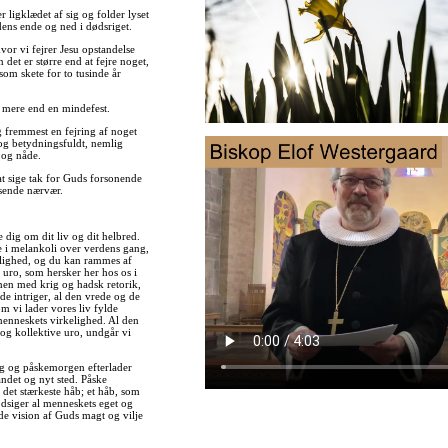
 ligklædet af sig og folder lyset
dens ende og ned i dødsriget.
hvor vi fejrer Jesu opstandelse
 det er større end at fejre noget,
om skete for to tusinde år
er mere end en mindefest.
g fremmest en fejring af noget
 og betydningsfuldt, nemlig
 og nåde.
at sige tak for Guds forsonende
lysende nærvær.
dig om dit liv og dit helbred.
 i melankoli over verdens gang,
lighed, og du kan rammes af
 uro, som hersker her hos os i
en med krig og hadsk retorik,
de intriger, al den vrede og de
m vi lader vores liv fylde
enneskets virkelighed. Al den
l og kollektive uro, undgår vi
g og påskemorgen efterlader
 andet og nyt sted. Påske
det stærkeste håb; et håb, som
dsiger al menneskets eget og
de vision af Guds magt og vilje