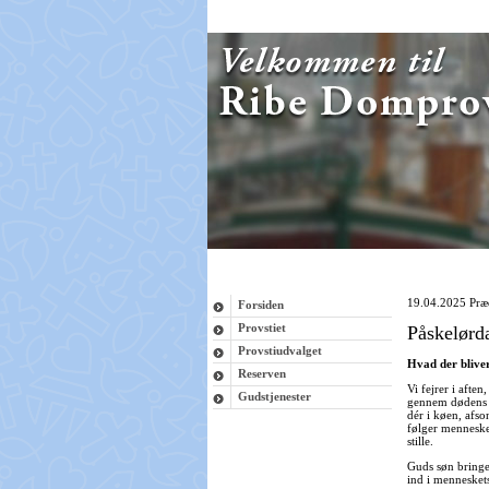
19.04.2025
Præ
Forsiden
Provstiet
Påskelørd
Provstiudvalget
Hvad der bliver
Reserven
Vi fejrer i afte
Gudstjenester
gennem dødens p
dér i køen, afso
følger menneske
stille.
Guds søn bringe
ind i menneskets