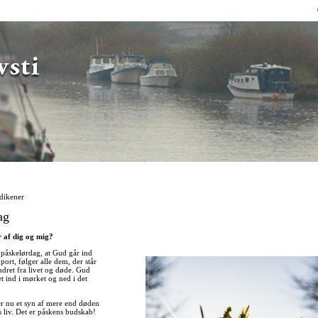
Direkte
til
indholdet
dikener
ag
 af dig og mig?
n, påskelørdag, at Gud går ind
ort, følger alle dem, der står
ndret fra livet og døde. Gud
t ind i mørket og ned i det
r nu et syn af mere end døden
 liv. Det er påskens budskab!