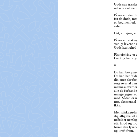
Guds søn trækker
ud selv ved ver
Påske er tiden, 
fra de døde, men
en begivenhed, s
siden.
Det, vi fejrer, 
Påske er først o
stadigt levende
Guds kærlighed
Påskefejring er 
kraft og hans 
¤
Du kan bekymre 
Du kan henfalde
din egen skrøbe
sorg over al den
menneskeverden
alle de forbande
mange løgne, so
med. Sådan er m
uro, eksistentie
ikke.
Men påskelørda
dig alligevel et
udfolder nemlig 
står imod og mo
bærer den lysen
og kraft frem.