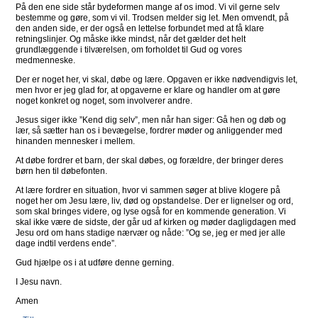
På den ene side står bydeformen mange af os imod. Vi vil gerne selv
bestemme og gøre, som vi vil. Trodsen melder sig let. Men omvendt, på
den anden side, er der også en lettelse forbundet med at få klare
retningslinjer. Og måske ikke mindst, når det gælder det helt
grundlæggende i tilværelsen, om forholdet til Gud og vores
medmenneske.
Der er noget her, vi skal, døbe og lære. Opgaven er ikke nødvendigvis let,
men hvor er jeg glad for, at opgaverne er klare og handler om at gøre
noget konkret og noget, som involverer andre.
Jesus siger ikke ”Kend dig selv”, men når han siger: Gå hen og døb og
lær, så sætter han os i bevægelse, fordrer møder og anliggender med
hinanden mennesker i mellem.
At døbe fordrer et barn, der skal døbes, og forældre, der bringer deres
børn hen til døbefonten.
At lære fordrer en situation, hvor vi sammen søger at blive klogere på
noget her om Jesu lære, liv, død og opstandelse. Der er lignelser og ord,
som skal bringes videre, og lyse også for en kommende generation. Vi
skal ikke være de sidste, der går ud af kirken og møder dagligdagen med
Jesu ord om hans stadige nærvær og nåde: ”Og se, jeg er med jer alle
dage indtil verdens ende”.
Gud hjælpe os i at udføre denne gerning.
I Jesu navn.
Amen