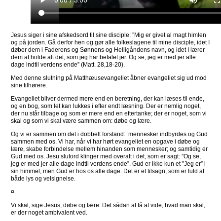
Jesus siger i sine afskedsord til sine disciple: ”Mig er givet al magt himlen
og på jorden. Gå derfor hen og gør alle folkeslagene til mine disciple, idet I
døber dem i Faderens og Sønnens og Helligåndens navn, og idet I lærer
dem at holde alt det, som jeg har befalet jer. Og se, jeg er med jer alle
dage indtil verdens ende” (Matt. 28,18-20).
Med denne slutning på Matthæusevangeliet åbner evangeliet sig ud mod
sine tilhørere.
Evangeliet bliver dermed mere end en beretning, der kan læses til ende,
og en bog, som let kan lukkes i efter endt læsning. Der er nemlig noget,
der nu står tilbage og som er mere end en eftertanke; der er noget, som vi
skal og som vi skal være sammen om: døbe og lære.
Og vi er sammen om det i dobbelt forstand: mennesker indbyrdes og Gud
sammen med os. Vi har, når vi har hørt evangeliet en opgave i døbe og
lære, skabe forbindelse mellem hinanden som mennesker; og samtidig er
Gud med os. Jesu slutord klinger med overalt i det, som er sagt: ”Og se,
jeg er med jer alle dage indtil verdens ende”. Gud er ikke kun et ”Jeg er” i
sin himmel, men Gud er hos os alle dage. Det er et tilsagn, som er fuld af
både lys og velsignelse.
¤
Vi skal, sige Jesus, døbe og lære. Det sådan at få at vide, hvad man skal,
er der noget ambivalent ved.